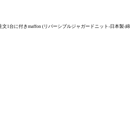
に付きmaffon (リバーシブルジャガードニット-日本製-綿100% 