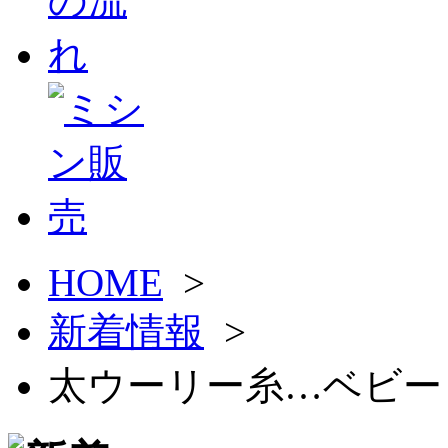
HOME
>
新着情報
>
太ウーリー糸…ベビー