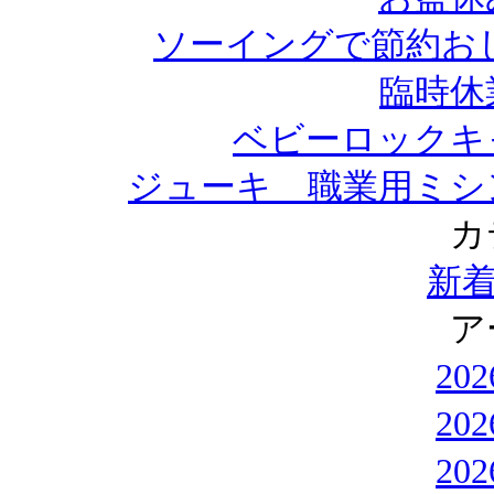
ソーイングで節約お
臨時休
ベビーロックキ
ジューキ 職業用ミシ
カ
新
ア
20
20
20